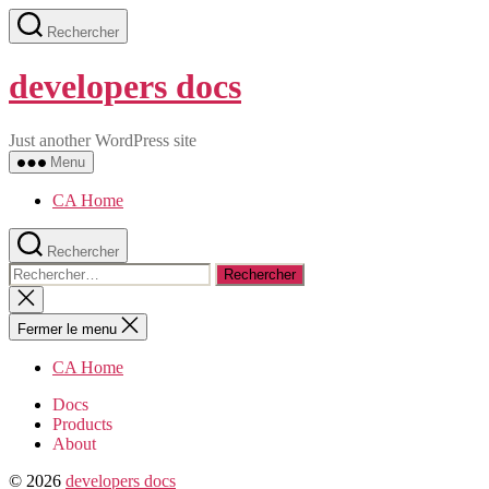
Aller
Rechercher
au
contenu
developers docs
Just another WordPress site
Menu
CA Home
Rechercher
Rechercher :
Fermer
la
recherche
Fermer le menu
CA Home
Docs
Products
About
© 2026
developers docs